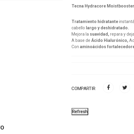
Tecna Hydracore Moistbooster 2
Tratamiento hidratante
instantá
cabello
largo y deshidratado.
Mejora la
suavidad,
repara y deja 
A base de
Ácido Hialurónico,
Ac
Con
aminoácidos fortalecedor
COMPARTIR
TO