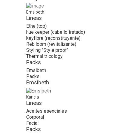
Emsibeth
Lineas
Ethe (top)
hue.keeper (cabello tratado)
keyfibre (reconstituyente)
Reb.loom (revitalizante)
Styling "Style proof"
Thermal tricology
Packs
Emsibeth
Packs
Emsibeth
Karicia
Lineas
Aceites esenciales
Corporal
Facial
Packs