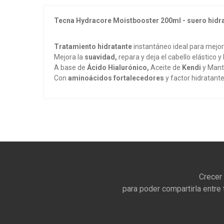
Tecna Hydracore Moistbooster 200ml - suero hidra
Tratamiento hidratante
instantáneo ideal para mejor
Mejora la
suavidad,
repara y deja el cabello elástico y b
A base de
Ácido Hialurónico,
Aceite de
Kendi
y Man
Con
aminoácidos fortalecedores
y factor hidratante
Crecer
para poder compartirla entre 