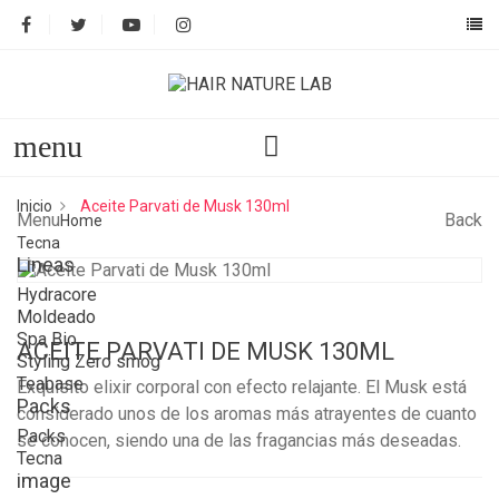
menu
Inicio
Aceite Parvati de Musk 130ml
Menu
Back
Home
Tecna
Lineas
Hydracore
Moldeado
Spa Bio
ACEITE PARVATI DE MUSK 130ML
Styling Zero smog
Teabase
Exquisito elixir corporal con efecto relajante. El Musk está
Packs
considerado unos de los aromas más atrayentes de cuanto
Packs
se conocen, siendo una de las fragancias más deseadas.
Tecna
image