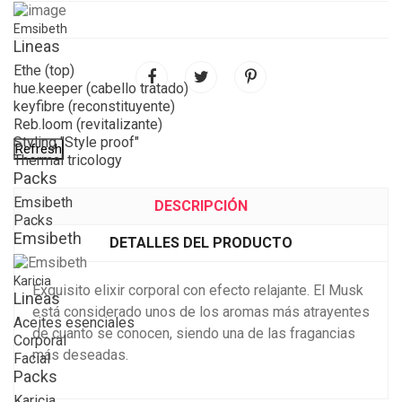
Emsibeth
Lineas
Ethe (top)
hue.keeper (cabello tratado)
keyfibre (reconstituyente)
Reb.loom (revitalizante)
Styling "Style proof"
Thermal tricology
Packs
Emsibeth
DESCRIPCIÓN
Packs
Emsibeth
DETALLES DEL PRODUCTO
Karicia
Exquisito elixir corporal con efecto relajante. El Musk
Lineas
está considerado unos de los aromas más atrayentes
Aceites esenciales
de cuanto se conocen, siendo una de las fragancias
Corporal
más deseadas.
Facial
Packs
Karicia