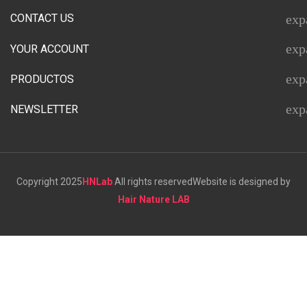
CONTACT US
exp
exp
YOUR ACCOUNT
exp
PRODUCTOS
exp
NEWSLETTER
Copyright 2025
HNLab
All rights reserved
Website is designed by
Hair Nature LAB