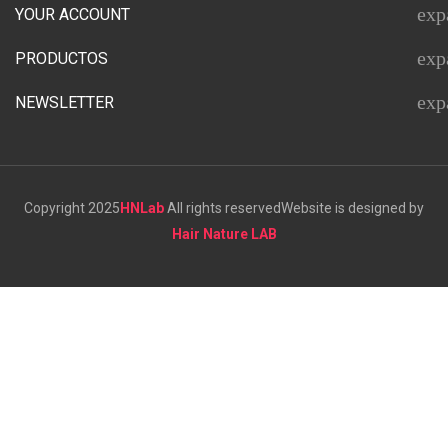
exp
YOUR ACCOUNT
exp
PRODUCTOS
exp
NEWSLETTER
Copyright 2025
HNLab
All rights reserved
Website is designed by
Hair Nature LAB