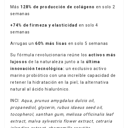
Más
128% de producción de colágeno
en solo 2
semanas
+74% de firmeza y elasticidad
en solo 4
semanas
Arrugas un
60% más lisas
en solo 5 semanas
Su fórmula revolucionaria reúne los
activos más
lujosos
de la naturaleza junto a la
última
innovación tecnológica:
un exclusivo activo
marino probiótico con una increíble capacidad de
retener la hidratación en la piel; la alternativa
natural al ácido hialurónico.
INCI:
Aqua, prunus amygdalus dulcis oil,
propanediol, glycerin, rubus idaeus seed oil,
tocopherol, xanthan gum,
melissa officinalis leaf
extract, malva sylvestris flower extract, cetraria
islandica extract, chamomilla recutita