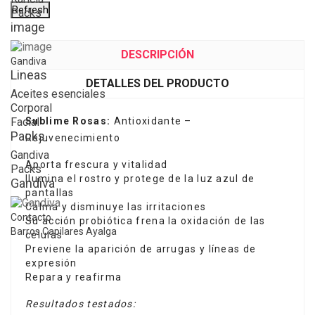
Packs
image
DESCRIPCIÓN
Gandiva
Lineas
DETALLES DEL PRODUCTO
Aceites esenciales
Corporal
Sublime Rosas:
Antioxidante –
Facial
Packs
Rejuvenecimiento
Gandiva
Aporta frescura y vitalidad
Packs
Ilumina el rostro y protege de la luz azul de
Gandiva
pantallas
Calma y disminuye las irritaciones
Contacto
Su acción probiótica frena la oxidación de las
Barros Capilares Ayalga
células
Previene la aparición de arrugas y líneas de
expresión
Repara y reafirma
Resultados testados: