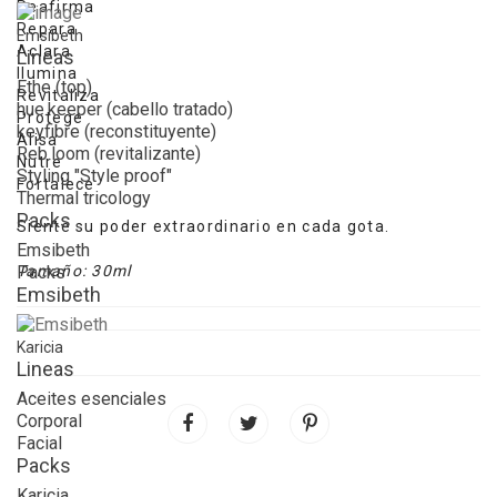
Reafirma
Repara
Emsibeth
Aclara
Lineas
Ilumina
Ethe (top)
Revitaliza
hue.keeper (cabello tratado)
Protege
keyfibre (reconstituyente)
Alisa
Reb.loom (revitalizante)
Nutre
Styling "Style proof"
Fortalece
Thermal tricology
Packs
Siente su poder extraordinario en cada gota.
Emsibeth
Packs
Tamaño: 30ml
Emsibeth
Karicia
Lineas
Aceites esenciales
Corporal
Facial
Packs
Karicia