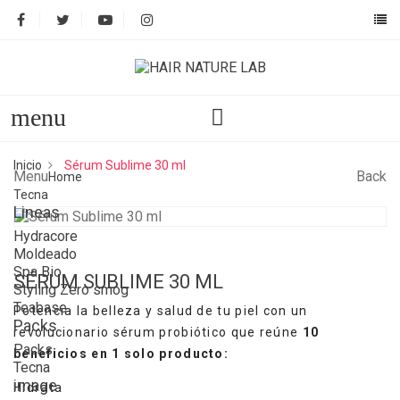
menu
Inicio
Sérum Sublime 30 ml
Menu
Back
Home
Tecna
Lineas
Hydracore
Moldeado
Spa Bio
SÉRUM SUBLIME 30 ML
Styling Zero smog
Teabase
Potencia la belleza y salud de tu piel con un
Packs
revolucionario sérum probiótico que reúne
10
Packs
beneficios en 1 solo producto:
Tecna
image
Hidrata