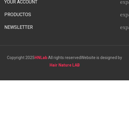
exp
YOUR ACCOUNT
exp
PRODUCTOS
exp
NEWSLETTER
Copyright 2025
HNLab
All rights reserved
Website is designed by
Hair Nature LAB