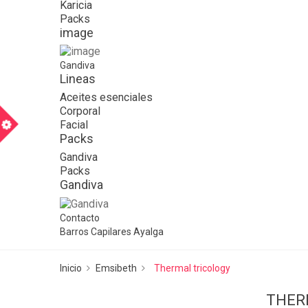
Karicia
Packs
image
Gandiva
Lineas
Aceites esenciales
Corporal
m
Facial
Packs
Gandiva
Packs
Gandiva
Contacto
Barros Capilares Ayalga
Inicio
Emsibeth
Thermal tricology
THER