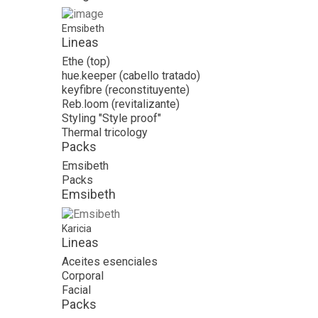
Emsibeth
Lineas
Ethe (top)
hue.keeper (cabello tratado)
keyfibre (reconstituyente)
Reb.loom (revitalizante)
Styling "Style proof"
Thermal tricology
Packs
Emsibeth
Packs
Emsibeth
Karicia
Lineas
Aceites esenciales
Corporal
Facial
Packs