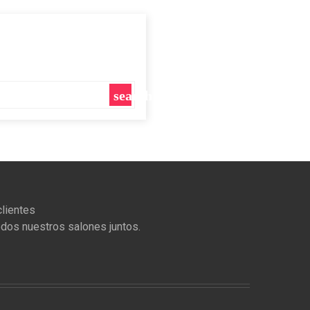
search
lientes
odos nuestros salones juntos.