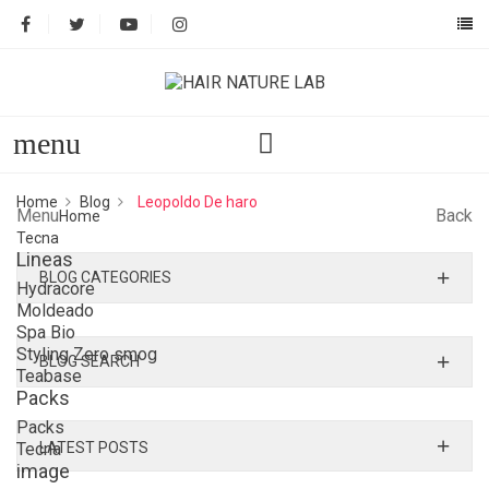
menu
Home
Blog
Leopoldo De haro
Menu
Back
Home
Tecna
Lineas
BLOG CATEGORIES
Hydracore
Moldeado
Spa Bio
Styling Zero smog
BLOG SEARCH
Teabase
Packs
Packs
Tecna
LATEST POSTS
image