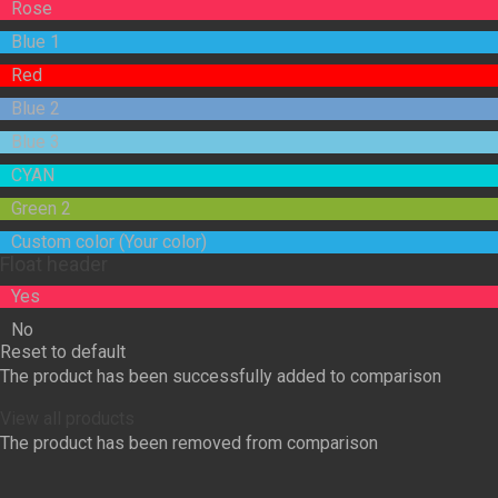
Rose
Blue 1
Red
Blue 2
Blue 3
CYAN
Green 2
Custom color (Your color)
Float header
Yes
No
Reset to default
The product has been successfully added to comparison
View all products
The product has been removed from comparison