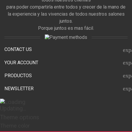
para poder compartirla entre todos y crecer de la mano de
la experiencia y las vivencias de todos nuestros salones
juntos.
Porque juntos es mas fácil.
CONTACT US
exp
exp
YOUR ACCOUNT
exp
PRODUCTOS
exp
NEWSLETTER
Updating...
Theme options
Theme color