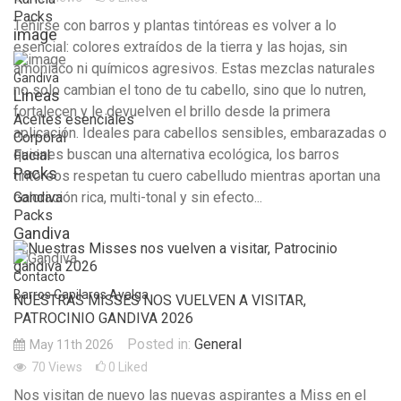
Packs
Teñirse con barros y plantas tintóreas es volver a lo
image
esencial: colores extraídos de la tierra y las hojas, sin
amoníaco ni químicos agresivos. Estas mezclas naturales
Gandiva
no solo cambian el tono de tu cabello, sino que lo nutren,
Lineas
fortalecen y le devuelven el brillo desde la primera
Aceites esenciales
aplicación. Ideales para cabellos sensibles, embarazadas o
Corporal
quienes buscan una alternativa ecológica, los barros
Facial
Packs
tintóreos respetan tu cuero cabelludo mientras aportan una
coloración rica, multi-tonal y sin efecto...
Gandiva
Packs
Gandiva
Contacto
Barros Capilares Ayalga
NUESTRAS MISSES NOS VUELVEN A VISITAR,
PATROCINIO GANDIVA 2026
Posted in:
General
May 11th 2026
70
Views
0
Liked
Nos visitan de nuevo las nuevas aspirantes a Miss en el