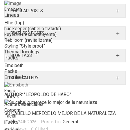
Emsibeth
POPULAR POSTS
Lineas
Ethe (top)
hue.keeper (cabello tratado)
FEATURED POSTS
keyfibre (reconstituyente)
Reb.loom (revitalizante)
Styling "Style proof"
Thermal tricology
BLOG TAGS
Packs
Emsibeth
Packs
Emsibeth
BLOG GALLERY
Karicia
AUTHOR: "LEOPOLDO DE HARO"
Lineas
Aceites esenciales
Corporal
SU CABELLO MERECE LO MEJOR DE LA NATURALEZA
Facial
Packs
Posted in:
General
July 24th 2026
11
Views
0
Liked
Karicia