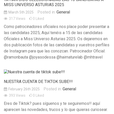
MISS UNIVERSO ASTURIAS 2025
Posted in:
General
March 5th 2025
317
Views
0
Liked
Como patrocinadores oficiales nos place poder presentar a
las candidatas 2025; Aquí tenéis a 15 de las candidatas
Oficiales a Miss Universo Asturias 2025. Os dejaremos en
dos publicación fotos de las candidatas y vuestros perfiles
de Instagram para que las conozcan. Patrocinador Oficial:
@ramonbauta @joyasodessa @hairnaturelab @mhtravel
NUESTRA CUENTA DE TIKTOK SUBE!!!
Posted in:
General
February 26th 2025
393
Views
0
Liked
Eres de Tiktok? pues síguenos y te seguiremos!! aquí
aparecen las novedades, trucos y lo que quieras curiosear.