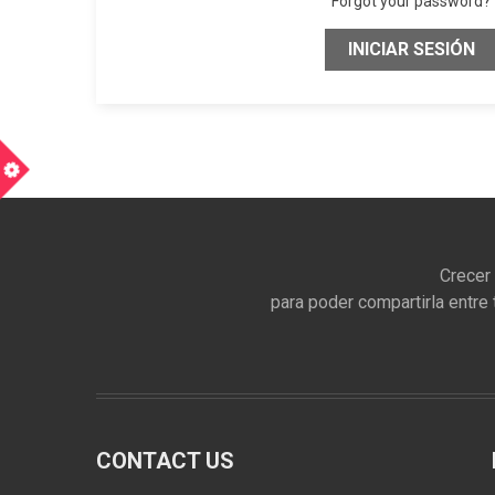
Forgot your password?
INICIAR SESIÓN
m
Crecer
para poder compartirla entre 
CONTACT US